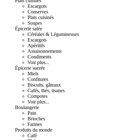
Plats cuisinés
Escargots
Conserves
Plats cuisinés
Soupes
Épicerie salée
Céréales & Légumineuses
Escargots
Apéritifs
Assaisonnements
Condiments
Voir plus...
Épicerie sucrée
Miels
Confitures
Biscuits, gâteaux
Cafés, thés, tisanes
Compotes
Voir plus...
Boulangerie
Pain
Brioches
Farines
Produits du monde
Café