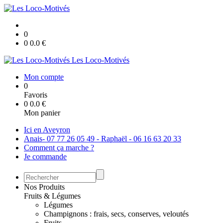
0
0
0.0
€
Les Loco-Motivés
Mon compte
0
Favoris
0
0.0
€
Mon panier
Ici en Aveyron
Anais- 07 77 26 05 49 - Raphaël - 06 16 63 20 33
Comment ça marche ?
Je commande
Nos Produits
Fruits & Légumes
Légumes
Champignons : frais, secs, conserves, veloutés
Fruits