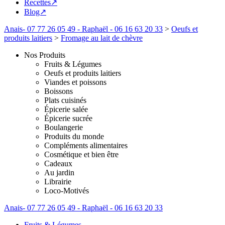
Recettes↗
Blog↗
Anais- 07 77 26 05 49 - Raphaël - 06 16 63 20 33
>
Oeufs et
produits laitiers
>
Fromage au lait de chèvre
Nos Produits
Fruits & Légumes
Oeufs et produits laitiers
Viandes et poissons
Boissons
Plats cuisinés
Épicerie salée
Épicerie sucrée
Boulangerie
Produits du monde
Compléments alimentaires
Cosmétique et bien être
Cadeaux
Au jardin
Librairie
Loco-Motivés
Anais- 07 77 26 05 49 - Raphaël - 06 16 63 20 33
Fruits & Légumes