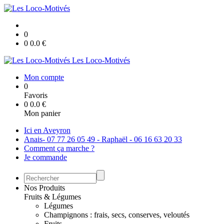
0
0
0.0
€
Les Loco-Motivés
Mon compte
0
Favoris
0
0.0
€
Mon panier
Ici en Aveyron
Anais- 07 77 26 05 49 - Raphaël - 06 16 63 20 33
Comment ça marche ?
Je commande
Nos Produits
Fruits & Légumes
Légumes
Champignons : frais, secs, conserves, veloutés
Fruits