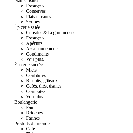
Plats cuisinés
Escargots
Conserves
Plats cuisinés
Soupes
Épicerie salée
Céréales & Légumineuses
Escargots
Apéritifs
Assaisonnements
Condiments
Voir plus...
Épicerie sucrée
Miels
Confitures
Biscuits, gâteaux
Cafés, thés, tisanes
Compotes
Voir plus...
Boulangerie
Pain
Brioches
Farines
Produits du monde
Café