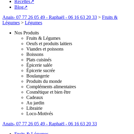
Recettes↗
Blog↗
Anais- 07 77 26 05 49 - Raphaël - 06 16 63 20 33
>
Fruits &
Légumes
>
Légumes
Nos Produits
Fruits & Légumes
Oeufs et produits laitiers
Viandes et poissons
Boissons
Plats cuisinés
Épicerie salée
Épicerie sucrée
Boulangerie
Produits du monde
Compléments alimentaires
Cosmétique et bien être
Cadeaux
Au jardin
Librairie
Loco-Motivés
Anais- 07 77 26 05 49 - Raphaël - 06 16 63 20 33
Fruits & Légumes