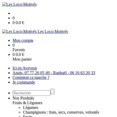
0
0
0.0
€
Les Loco-Motivés
Mon compte
0
Favoris
0
0.0
€
Mon panier
Ici en Aveyron
Anais- 07 77 26 05 49 - Raphaël - 06 16 63 20 33
Comment ça marche ?
Je commande
Nos Produits
Fruits & Légumes
Légumes
Champignons : frais, secs, conserves, veloutés
Fruits