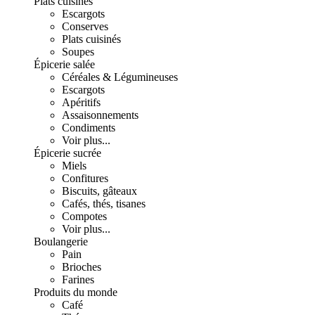
Plats cuisinés
Escargots
Conserves
Plats cuisinés
Soupes
Épicerie salée
Céréales & Légumineuses
Escargots
Apéritifs
Assaisonnements
Condiments
Voir plus...
Épicerie sucrée
Miels
Confitures
Biscuits, gâteaux
Cafés, thés, tisanes
Compotes
Voir plus...
Boulangerie
Pain
Brioches
Farines
Produits du monde
Café