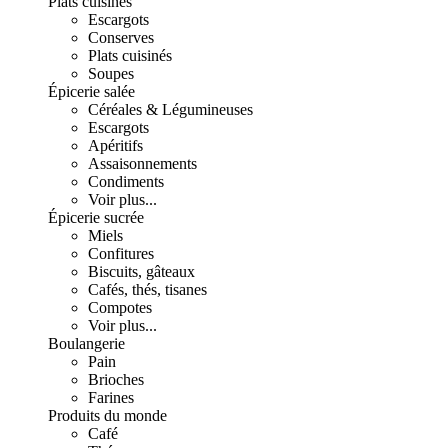
Plats cuisinés
Escargots
Conserves
Plats cuisinés
Soupes
Épicerie salée
Céréales & Légumineuses
Escargots
Apéritifs
Assaisonnements
Condiments
Voir plus...
Épicerie sucrée
Miels
Confitures
Biscuits, gâteaux
Cafés, thés, tisanes
Compotes
Voir plus...
Boulangerie
Pain
Brioches
Farines
Produits du monde
Café