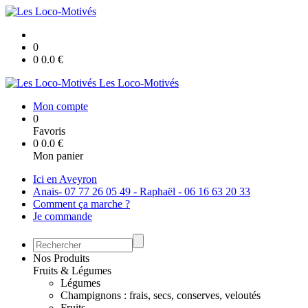
0
0
0.0
€
Les Loco-Motivés
Mon compte
0
Favoris
0
0.0
€
Mon panier
Ici en Aveyron
Anais- 07 77 26 05 49 - Raphaël - 06 16 63 20 33
Comment ça marche ?
Je commande
Nos Produits
Fruits & Légumes
Légumes
Champignons : frais, secs, conserves, veloutés
Fruits