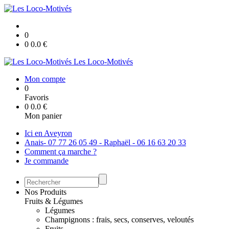
0
0
0.0
€
Les Loco-Motivés
Mon compte
0
Favoris
0
0.0
€
Mon panier
Ici en Aveyron
Anais- 07 77 26 05 49 - Raphaël - 06 16 63 20 33
Comment ça marche ?
Je commande
Nos Produits
Fruits & Légumes
Légumes
Champignons : frais, secs, conserves, veloutés
Fruits