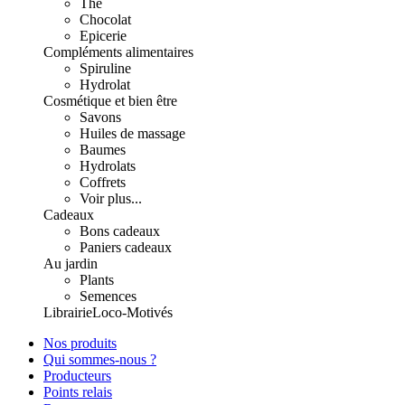
Thé
Chocolat
Epicerie
Compléments alimentaires
Spiruline
Hydrolat
Cosmétique et bien être
Savons
Huiles de massage
Baumes
Hydrolats
Coffrets
Voir plus...
Cadeaux
Bons cadeaux
Paniers cadeaux
Au jardin
Plants
Semences
Librairie
Loco-Motivés
Nos produits
Qui sommes-nous ?
Producteurs
Points relais