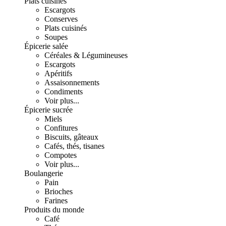
Plats cuisinés
Escargots
Conserves
Plats cuisinés
Soupes
Épicerie salée
Céréales & Légumineuses
Escargots
Apéritifs
Assaisonnements
Condiments
Voir plus...
Épicerie sucrée
Miels
Confitures
Biscuits, gâteaux
Cafés, thés, tisanes
Compotes
Voir plus...
Boulangerie
Pain
Brioches
Farines
Produits du monde
Café