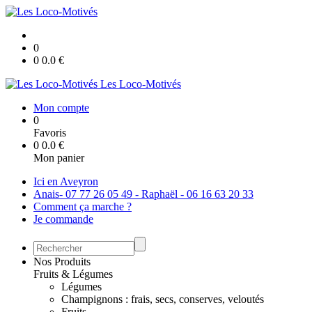
0
0
0.0
€
Les Loco-Motivés
Mon compte
0
Favoris
0
0.0
€
Mon panier
Ici en Aveyron
Anais- 07 77 26 05 49 - Raphaël - 06 16 63 20 33
Comment ça marche ?
Je commande
Nos Produits
Fruits & Légumes
Légumes
Champignons : frais, secs, conserves, veloutés
Fruits