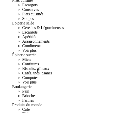
Plats cuisinés
Escargots
Conserves
Plats cuisinés
Soupes
Épicerie salée
Céréales & Légumineuses
Escargots
Apéritifs
Assaisonnements
Condiments
Voir plus...
Épicerie sucrée
Miels
Confitures
Biscuits, gâteaux
Cafés, thés, tisanes
Compotes
Voir plus...
Boulangerie
Pain
Brioches
Farines
Produits du monde
Café