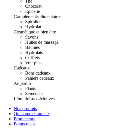
Thé
Chocolat
Epicerie
Compléments alimentaires
Spiruline
Hydrolat
Cosmétique et bien être
Savons
Huiles de massage
Baumes
Hydrolats
Coffrets
Voir plus...
Cadeaux
Bons cadeaux
Paniers cadeaux
Au jardin
Plants
Semences
Librairie
Loco-Motivés
Nos produits
Qui sommes-nous ?
Producteurs
Points relais