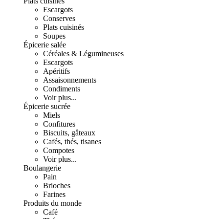
Plats cuisinés
Escargots
Conserves
Plats cuisinés
Soupes
Épicerie salée
Céréales & Légumineuses
Escargots
Apéritifs
Assaisonnements
Condiments
Voir plus...
Épicerie sucrée
Miels
Confitures
Biscuits, gâteaux
Cafés, thés, tisanes
Compotes
Voir plus...
Boulangerie
Pain
Brioches
Farines
Produits du monde
Café