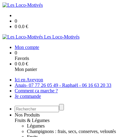
0
0
0.0
€
Les Loco-Motivés
Mon compte
0
Favoris
0
0.0
€
Mon panier
Ici en Aveyron
Anais- 07 77 26 05 49 - Raphaël - 06 16 63 20 33
Comment ça marche ?
Je commande
Nos Produits
Fruits & Légumes
Légumes
Champignons : frais, secs, conserves, veloutés
Fruits