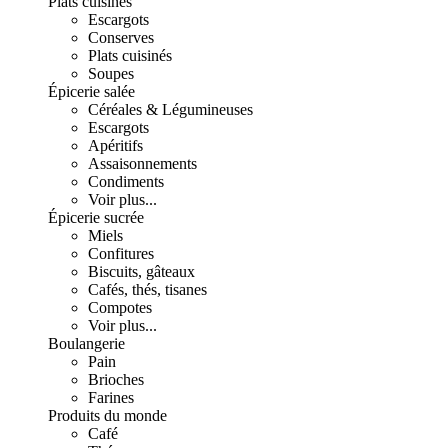
Plats cuisinés
Escargots
Conserves
Plats cuisinés
Soupes
Épicerie salée
Céréales & Légumineuses
Escargots
Apéritifs
Assaisonnements
Condiments
Voir plus...
Épicerie sucrée
Miels
Confitures
Biscuits, gâteaux
Cafés, thés, tisanes
Compotes
Voir plus...
Boulangerie
Pain
Brioches
Farines
Produits du monde
Café