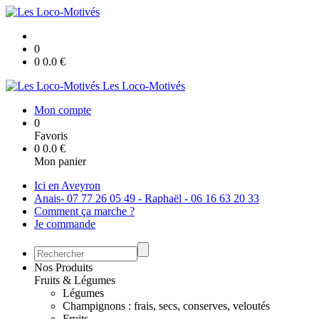
0
0
0.0
€
Les Loco-Motivés
Mon compte
0
Favoris
0
0.0
€
Mon panier
Ici en Aveyron
Anais- 07 77 26 05 49 - Raphaël - 06 16 63 20 33
Comment ça marche ?
Je commande
Nos Produits
Fruits & Légumes
Légumes
Champignons : frais, secs, conserves, veloutés
Fruits