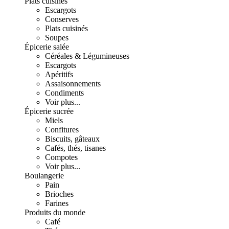
Plats cuisinés
Escargots
Conserves
Plats cuisinés
Soupes
Épicerie salée
Céréales & Légumineuses
Escargots
Apéritifs
Assaisonnements
Condiments
Voir plus...
Épicerie sucrée
Miels
Confitures
Biscuits, gâteaux
Cafés, thés, tisanes
Compotes
Voir plus...
Boulangerie
Pain
Brioches
Farines
Produits du monde
Café