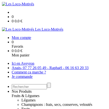
0
0
0.0
€
Les Loco-Motivés
Mon compte
0
Favoris
0
0.0
€
Mon panier
Ici en Aveyron
Anais- 07 77 26 05 49 - Raphaël - 06 16 63 20 33
Comment ça marche ?
Je commande
Nos Produits
Fruits & Légumes
Légumes
Champignons : frais, secs, conserves, veloutés
Fruits