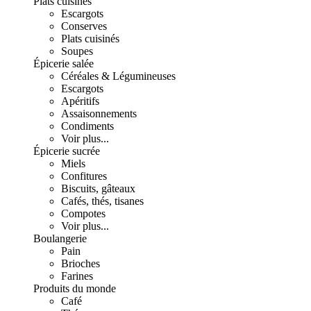
Plats cuisinés
Escargots
Conserves
Plats cuisinés
Soupes
Épicerie salée
Céréales & Légumineuses
Escargots
Apéritifs
Assaisonnements
Condiments
Voir plus...
Épicerie sucrée
Miels
Confitures
Biscuits, gâteaux
Cafés, thés, tisanes
Compotes
Voir plus...
Boulangerie
Pain
Brioches
Farines
Produits du monde
Café