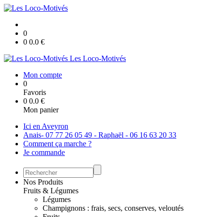
0
0
0.0
€
Les Loco-Motivés
Mon compte
0
Favoris
0
0.0
€
Mon panier
Ici en Aveyron
Anais- 07 77 26 05 49 - Raphaël - 06 16 63 20 33
Comment ça marche ?
Je commande
Nos Produits
Fruits & Légumes
Légumes
Champignons : frais, secs, conserves, veloutés
Fruits