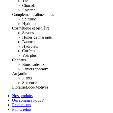
Thé
Chocolat
Epicerie
Compléments alimentaires
Spiruline
Hydrolat
Cosmétique et bien être
Savons
Huiles de massage
Baumes
Hydrolats
Coffrets
Voir plus...
Cadeaux
Bons cadeaux
Paniers cadeaux
Au jardin
Plants
Semences
Librairie
Loco-Motivés
Nos produits
Qui sommes-nous ?
Producteurs
Points relais