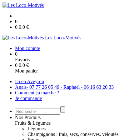
0
0
0.0
€
Les Loco-Motivés
Mon compte
0
Favoris
0
0.0
€
Mon panier
Ici en Aveyron
Anais- 07 77 26 05 49 - Raphaël - 06 16 63 20 33
Comment ça marche ?
Je commande
Nos Produits
Fruits & Légumes
Légumes
Champignons : frais, secs, conserves, veloutés
Fruits