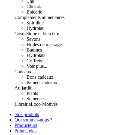
Thé
Chocolat
Epicerie
Compléments alimentaires
Spiruline
Hydrolat
Cosmétique et bien être
Savons
Huiles de massage
Baumes
Hydrolats
Coffrets
Voir plus...
Cadeaux
Bons cadeaux
Paniers cadeaux
Au jardin
Plants
Semences
Librairie
Loco-Motivés
Nos produits
Qui sommes-nous ?
Producteurs
Points relais