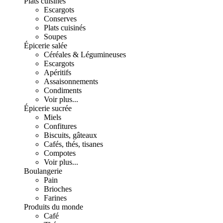
Plats cuisinés
Escargots
Conserves
Plats cuisinés
Soupes
Épicerie salée
Céréales & Légumineuses
Escargots
Apéritifs
Assaisonnements
Condiments
Voir plus...
Épicerie sucrée
Miels
Confitures
Biscuits, gâteaux
Cafés, thés, tisanes
Compotes
Voir plus...
Boulangerie
Pain
Brioches
Farines
Produits du monde
Café