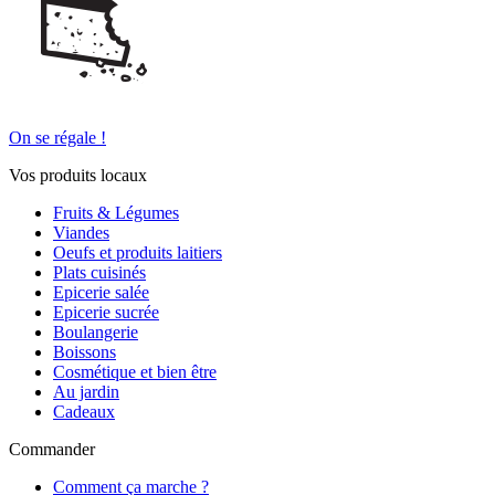
On se régale !
Vos produits locaux
Fruits & Légumes
Viandes
Oeufs et produits laitiers
Plats cuisinés
Epicerie salée
Epicerie sucrée
Boulangerie
Boissons
Cosmétique et bien être
Au jardin
Cadeaux
Commander
Comment ça marche ?