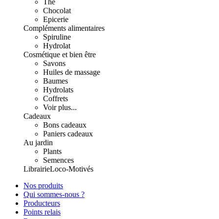
Thé
Chocolat
Epicerie
Compléments alimentaires
Spiruline
Hydrolat
Cosmétique et bien être
Savons
Huiles de massage
Baumes
Hydrolats
Coffrets
Voir plus...
Cadeaux
Bons cadeaux
Paniers cadeaux
Au jardin
Plants
Semences
Librairie
Loco-Motivés
Nos produits
Qui sommes-nous ?
Producteurs
Points relais