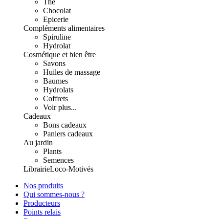
Thé
Chocolat
Epicerie
Compléments alimentaires
Spiruline
Hydrolat
Cosmétique et bien être
Savons
Huiles de massage
Baumes
Hydrolats
Coffrets
Voir plus...
Cadeaux
Bons cadeaux
Paniers cadeaux
Au jardin
Plants
Semences
Librairie
Loco-Motivés
Nos produits
Qui sommes-nous ?
Producteurs
Points relais