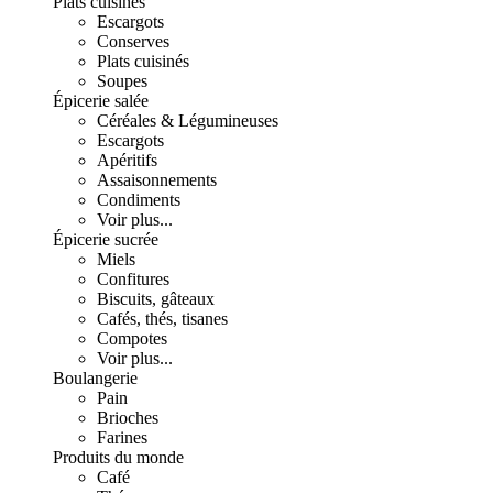
Plats cuisinés
Escargots
Conserves
Plats cuisinés
Soupes
Épicerie salée
Céréales & Légumineuses
Escargots
Apéritifs
Assaisonnements
Condiments
Voir plus...
Épicerie sucrée
Miels
Confitures
Biscuits, gâteaux
Cafés, thés, tisanes
Compotes
Voir plus...
Boulangerie
Pain
Brioches
Farines
Produits du monde
Café