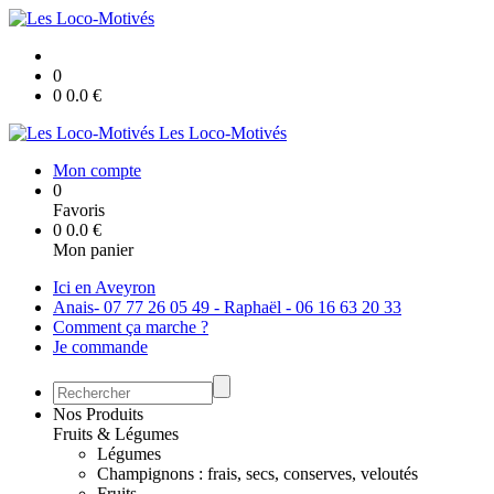
0
0
0.0
€
Les Loco-Motivés
Mon compte
0
Favoris
0
0.0
€
Mon panier
Ici en Aveyron
Anais- 07 77 26 05 49 - Raphaël - 06 16 63 20 33
Comment ça marche ?
Je commande
Nos Produits
Fruits & Légumes
Légumes
Champignons : frais, secs, conserves, veloutés
Fruits