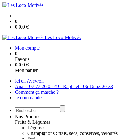
0
0
0.0
€
Les Loco-Motivés
Mon compte
0
Favoris
0
0.0
€
Mon panier
Ici en Aveyron
Anais- 07 77 26 05 49 - Raphaël - 06 16 63 20 33
Comment ça marche ?
Je commande
Nos Produits
Fruits & Légumes
Légumes
Champignons : frais, secs, conserves, veloutés
Fruits