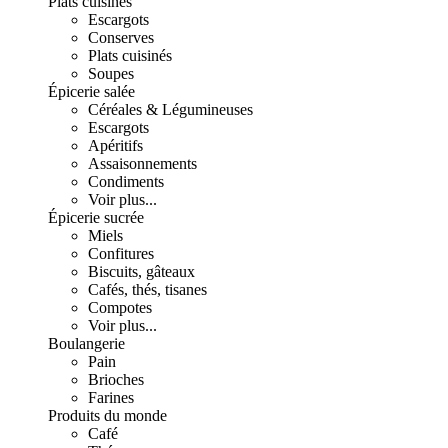
Plats cuisinés
Escargots
Conserves
Plats cuisinés
Soupes
Épicerie salée
Céréales & Légumineuses
Escargots
Apéritifs
Assaisonnements
Condiments
Voir plus...
Épicerie sucrée
Miels
Confitures
Biscuits, gâteaux
Cafés, thés, tisanes
Compotes
Voir plus...
Boulangerie
Pain
Brioches
Farines
Produits du monde
Café