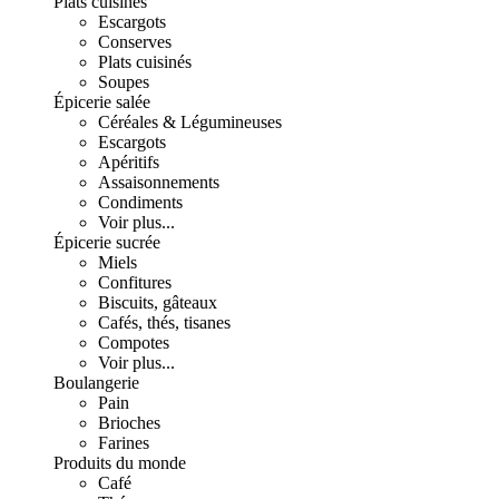
Plats cuisinés
Escargots
Conserves
Plats cuisinés
Soupes
Épicerie salée
Céréales & Légumineuses
Escargots
Apéritifs
Assaisonnements
Condiments
Voir plus...
Épicerie sucrée
Miels
Confitures
Biscuits, gâteaux
Cafés, thés, tisanes
Compotes
Voir plus...
Boulangerie
Pain
Brioches
Farines
Produits du monde
Café