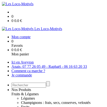
0
0
0.0
€
Les Loco-Motivés
Mon compte
0
Favoris
0
0.0
€
Mon panier
Ici en Aveyron
Anais- 07 77 26 05 49 - Raphaël - 06 16 63 20 33
Comment ça marche ?
Je commande
Nos Produits
Fruits & Légumes
Légumes
Champignons : frais, secs, conserves, veloutés
Fruits