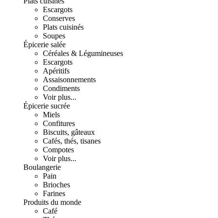
Plats cuisinés
Escargots
Conserves
Plats cuisinés
Soupes
Épicerie salée
Céréales & Légumineuses
Escargots
Apéritifs
Assaisonnements
Condiments
Voir plus...
Épicerie sucrée
Miels
Confitures
Biscuits, gâteaux
Cafés, thés, tisanes
Compotes
Voir plus...
Boulangerie
Pain
Brioches
Farines
Produits du monde
Café