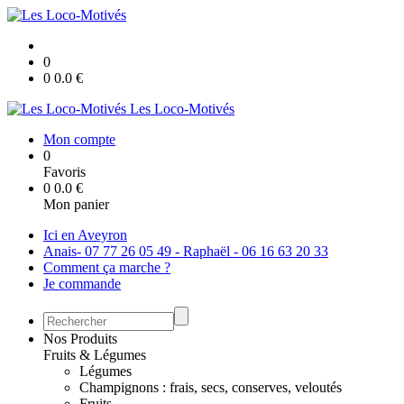
0
0
0.0
€
Les Loco-Motivés
Mon compte
0
Favoris
0
0.0
€
Mon panier
Ici en Aveyron
Anais- 07 77 26 05 49 - Raphaël - 06 16 63 20 33
Comment ça marche ?
Je commande
Nos Produits
Fruits & Légumes
Légumes
Champignons : frais, secs, conserves, veloutés
Fruits