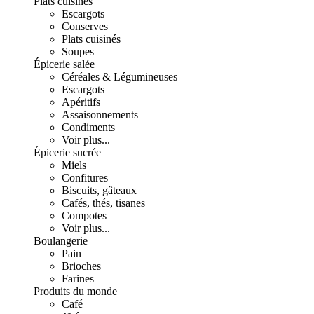
Plats cuisinés
Escargots
Conserves
Plats cuisinés
Soupes
Épicerie salée
Céréales & Légumineuses
Escargots
Apéritifs
Assaisonnements
Condiments
Voir plus...
Épicerie sucrée
Miels
Confitures
Biscuits, gâteaux
Cafés, thés, tisanes
Compotes
Voir plus...
Boulangerie
Pain
Brioches
Farines
Produits du monde
Café