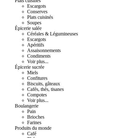
Plats cuisinés
Escargots
Conserves
Plats cuisinés
Soupes
Épicerie salée
Céréales & Légumineuses
Escargots
Apéritifs
Assaisonnements
Condiments
Voir plus...
Épicerie sucrée
Miels
Confitures
Biscuits, gâteaux
Cafés, thés, tisanes
Compotes
Voir plus...
Boulangerie
Pain
Brioches
Farines
Produits du monde
Café