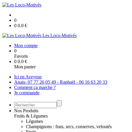
0
0
0.0
€
Les Loco-Motivés
Mon compte
0
Favoris
0
0.0
€
Mon panier
Ici en Aveyron
Anais- 07 77 26 05 49 - Raphaël - 06 16 63 20 33
Comment ça marche ?
Je commande
Nos Produits
Fruits & Légumes
Légumes
Champignons : frais, secs, conserves, veloutés
Fruits