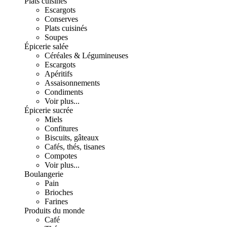
Plats cuisinés
Escargots
Conserves
Plats cuisinés
Soupes
Épicerie salée
Céréales & Légumineuses
Escargots
Apéritifs
Assaisonnements
Condiments
Voir plus...
Épicerie sucrée
Miels
Confitures
Biscuits, gâteaux
Cafés, thés, tisanes
Compotes
Voir plus...
Boulangerie
Pain
Brioches
Farines
Produits du monde
Café