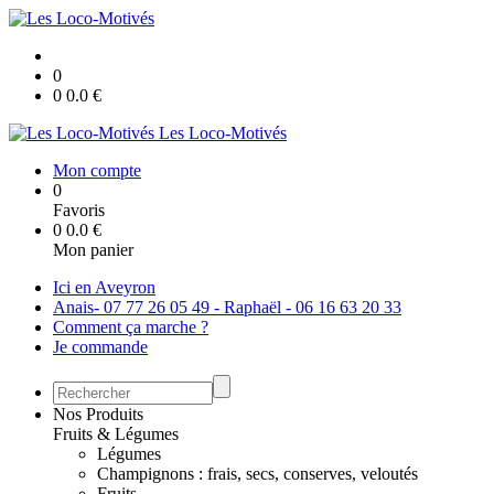
0
0
0.0
€
Les Loco-Motivés
Mon compte
0
Favoris
0
0.0
€
Mon panier
Ici en Aveyron
Anais- 07 77 26 05 49 - Raphaël - 06 16 63 20 33
Comment ça marche ?
Je commande
Nos Produits
Fruits & Légumes
Légumes
Champignons : frais, secs, conserves, veloutés
Fruits