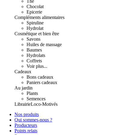
Thé
Chocolat
Epicerie
Compléments alimentaires
Spiruline
Hydrolat
Cosmétique et bien être
Savons
Huiles de massage
Baumes
Hydrolats
Coffrets
Voir plus...
Cadeaux
Bons cadeaux
Paniers cadeaux
Au jardin
Plants
Semences
Librairie
Loco-Motivés
Nos produits
Qui sommes-nous ?
Producteurs
Points relais