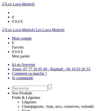
0
0
0.0
€
Les Loco-Motivés
Mon compte
0
Favoris
0
0.0
€
Mon panier
Ici en Aveyron
Anais- 07 77 26 05 49 - Raphaël - 06 16 63 20 33
Comment ça marche ?
Je commande
Nos Produits
Fruits & Légumes
Légumes
Champignons : frais, secs, conserves, veloutés
Fruits