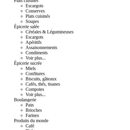
Plats cuisinés
Escargots
Conserves
Plats cuisinés
Soupes
Épicerie salée
Céréales & Légumineuses
Escargots
Apéritifs
Assaisonnements
Condiments
Voir plus...
Épicerie sucrée
Miels
Confitures
Biscuits, gâteaux
Cafés, thés, tisanes
Compotes
Voir plus...
Boulangerie
Pain
Brioches
Farines
Produits du monde
Café