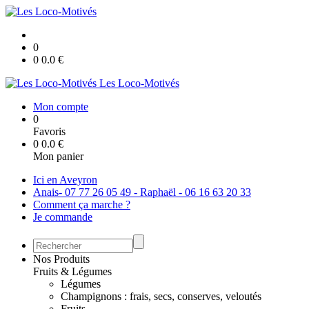
0
0
0.0
€
Les Loco-Motivés
Mon compte
0
Favoris
0
0.0
€
Mon panier
Ici en Aveyron
Anais- 07 77 26 05 49 - Raphaël - 06 16 63 20 33
Comment ça marche ?
Je commande
Nos Produits
Fruits & Légumes
Légumes
Champignons : frais, secs, conserves, veloutés
Fruits