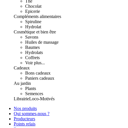
Thé
Chocolat
Epicerie
Compléments alimentaires
Spiruline
Hydrolat
Cosmétique et bien être
Savons
Huiles de massage
Baumes
Hydrolats
Coffrets
Voir plus...
Cadeaux
Bons cadeaux
Paniers cadeaux
Au jardin
Plants
Semences
Librairie
Loco-Motivés
Nos produits
Qui sommes-nous ?
Producteurs
Points relais