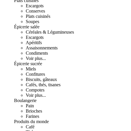
Plats cuisinés
Escargots
Conserves
Plats cuisinés
Soupes
Épicerie salée
Céréales & Légumineuses
Escargots
Apéritifs
Assaisonnements
Condiments
Voir plus...
Épicerie sucrée
Miels
Confitures
Biscuits, gâteaux
Cafés, thés, tisanes
Compotes
Voir plus...
Boulangerie
Pain
Brioches
Farines
Produits du monde
Café