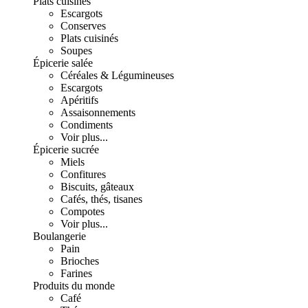
Plats cuisinés
Escargots
Conserves
Plats cuisinés
Soupes
Épicerie salée
Céréales & Légumineuses
Escargots
Apéritifs
Assaisonnements
Condiments
Voir plus...
Épicerie sucrée
Miels
Confitures
Biscuits, gâteaux
Cafés, thés, tisanes
Compotes
Voir plus...
Boulangerie
Pain
Brioches
Farines
Produits du monde
Café