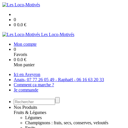
0
0
0.0
€
Les Loco-Motivés
Mon compte
0
Favoris
0
0.0
€
Mon panier
Ici en Aveyron
Anais- 07 77 26 05 49 - Raphaël - 06 16 63 20 33
Comment ça marche ?
Je commande
Nos Produits
Fruits & Légumes
Légumes
Champignons : frais, secs, conserves, veloutés
Fruits