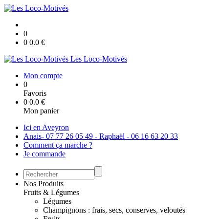
0
0
0.0
€
Les Loco-Motivés
Mon compte
0
Favoris
0
0.0
€
Mon panier
Ici en Aveyron
Anais- 07 77 26 05 49 - Raphaël - 06 16 63 20 33
Comment ça marche ?
Je commande
Nos Produits
Fruits & Légumes
Légumes
Champignons : frais, secs, conserves, veloutés
Fruits