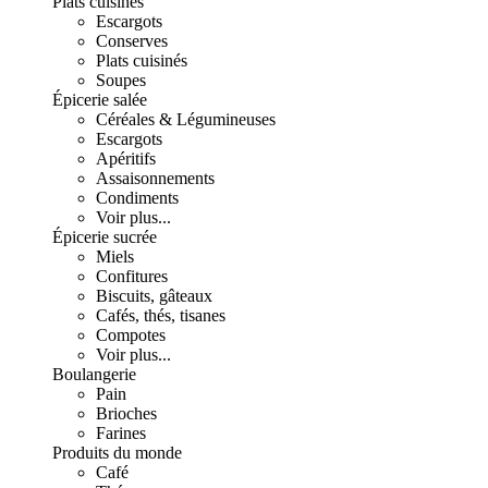
Plats cuisinés
Escargots
Conserves
Plats cuisinés
Soupes
Épicerie salée
Céréales & Légumineuses
Escargots
Apéritifs
Assaisonnements
Condiments
Voir plus...
Épicerie sucrée
Miels
Confitures
Biscuits, gâteaux
Cafés, thés, tisanes
Compotes
Voir plus...
Boulangerie
Pain
Brioches
Farines
Produits du monde
Café