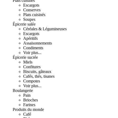
Plats cuisinés
Escargots
Conserves
Plats cuisinés
Soupes
Épicerie salée
Céréales & Légumineuses
Escargots
Apéritifs
Assaisonnements
Condiments
Voir plus...
Épicerie sucrée
Miels
Confitures
Biscuits, gâteaux
Cafés, thés, tisanes
Compotes
Voir plus...
Boulangerie
Pain
Brioches
Farines
Produits du monde
Café