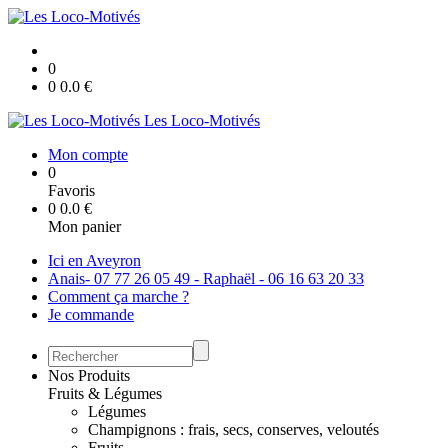
0
0
0.0
€
Les Loco-Motivés
Mon compte
0
Favoris
0
0.0
€
Mon panier
Ici en Aveyron
Anais- 07 77 26 05 49 - Raphaël - 06 16 63 20 33
Comment ça marche ?
Je commande
Nos Produits
Fruits & Légumes
Légumes
Champignons : frais, secs, conserves, veloutés
Fruits