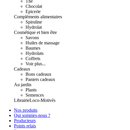
Thé
Chocolat
Epicerie
Compléments alimentaires
Spiruline
Hydrolat
Cosmétique et bien être
Savons
Huiles de massage
Baumes
Hydrolats
Coffrets
Voir plus...
Cadeaux
Bons cadeaux
Paniers cadeaux
Au jardin
Plants
Semences
Librairie
Loco-Motivés
Nos produits
Qui sommes-nous ?
Producteurs
Points relais