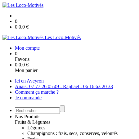
0
0
0.0
€
Les Loco-Motivés
Mon compte
0
Favoris
0
0.0
€
Mon panier
Ici en Aveyron
Anais- 07 77 26 05 49 - Raphaël - 06 16 63 20 33
Comment ça marche ?
Je commande
Nos Produits
Fruits & Légumes
Légumes
Champignons : frais, secs, conserves, veloutés
Fruits