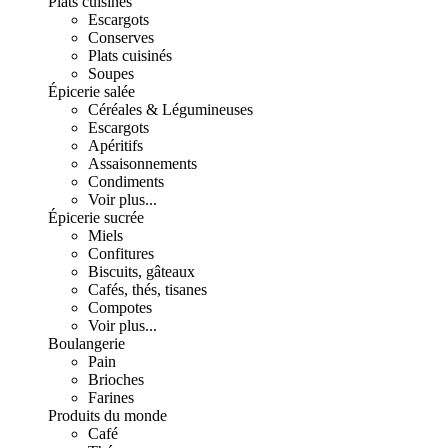
Plats cuisinés
Escargots
Conserves
Plats cuisinés
Soupes
Épicerie salée
Céréales & Légumineuses
Escargots
Apéritifs
Assaisonnements
Condiments
Voir plus...
Épicerie sucrée
Miels
Confitures
Biscuits, gâteaux
Cafés, thés, tisanes
Compotes
Voir plus...
Boulangerie
Pain
Brioches
Farines
Produits du monde
Café