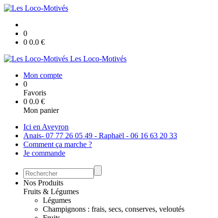
0
0
0.0
€
Les Loco-Motivés
Mon compte
0
Favoris
0
0.0
€
Mon panier
Ici en Aveyron
Anais- 07 77 26 05 49 - Raphaël - 06 16 63 20 33
Comment ça marche ?
Je commande
Nos Produits
Fruits & Légumes
Légumes
Champignons : frais, secs, conserves, veloutés
Fruits