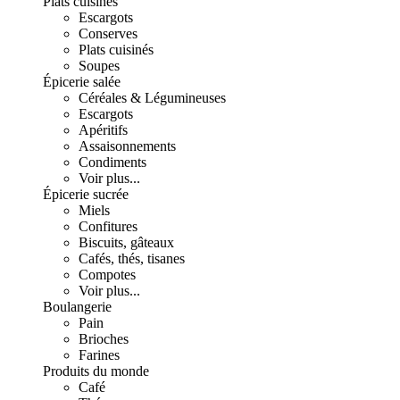
Plats cuisinés
Escargots
Conserves
Plats cuisinés
Soupes
Épicerie salée
Céréales & Légumineuses
Escargots
Apéritifs
Assaisonnements
Condiments
Voir plus...
Épicerie sucrée
Miels
Confitures
Biscuits, gâteaux
Cafés, thés, tisanes
Compotes
Voir plus...
Boulangerie
Pain
Brioches
Farines
Produits du monde
Café