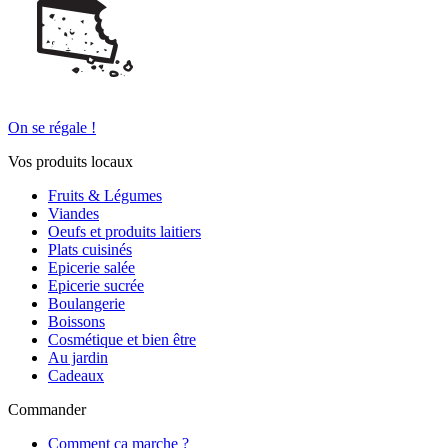
On se régale !
Vos produits locaux
Fruits & Légumes
Viandes
Oeufs et produits laitiers
Plats cuisinés
Epicerie salée
Epicerie sucrée
Boulangerie
Boissons
Cosmétique et bien être
Au jardin
Cadeaux
Commander
Comment ça marche ?