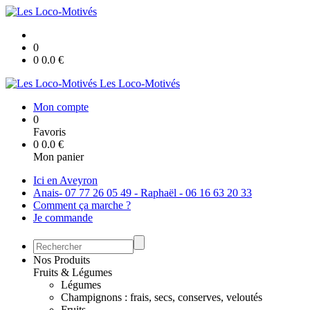
0
0
0.0
€
Les Loco-Motivés
Mon compte
0
Favoris
0
0.0
€
Mon panier
Ici en Aveyron
Anais- 07 77 26 05 49 - Raphaël - 06 16 63 20 33
Comment ça marche ?
Je commande
Nos Produits
Fruits & Légumes
Légumes
Champignons : frais, secs, conserves, veloutés
Fruits