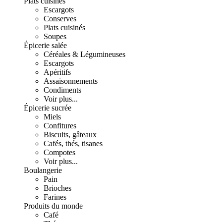
Plats cuisinés
Escargots
Conserves
Plats cuisinés
Soupes
Épicerie salée
Céréales & Légumineuses
Escargots
Apéritifs
Assaisonnements
Condiments
Voir plus...
Épicerie sucrée
Miels
Confitures
Biscuits, gâteaux
Cafés, thés, tisanes
Compotes
Voir plus...
Boulangerie
Pain
Brioches
Farines
Produits du monde
Café