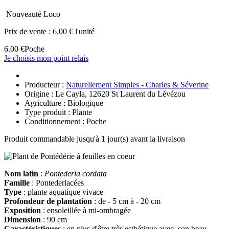
Nouveauté Loco
Prix de vente :
6.00 € l'unité
6.00 €
Poche
Je choisis mon point relais
Producteur :
Naturellement Simples - Charles & Séverine
Origine : Le Cayla, 12620 St Laurent du Lévézou
Agriculture : Biologique
Type produit : Plante
Conditionnement : Poche
Produit commandable jusqu'à
1
jour(s) avant la livraison
Nom latin
:
Pontederia cordata
Famille
: Pontederiacées
Type
: plante aquatique vivace
Profondeur de plantation
: de - 5 cm à - 20 cm
Exposition
: ensoleillée à mi-ombragée
Dimension
: 90 cm
Caractéristiques
: en plus d'être très esthétique avec son beau