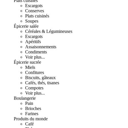
Plats cuisinés
Escargots
Conserves
Plats cuisinés
Soupes
Épicerie salée
Céréales & Légumineuses
Escargots
Apéritifs
Assaisonnements
Condiments
Voir plus...
Épicerie sucrée
Miels
Confitures
Biscuits, gâteaux
Cafés, thés, tisanes
Compotes
Voir plus...
Boulangerie
Pain
Brioches
Farines
Produits du monde
Café