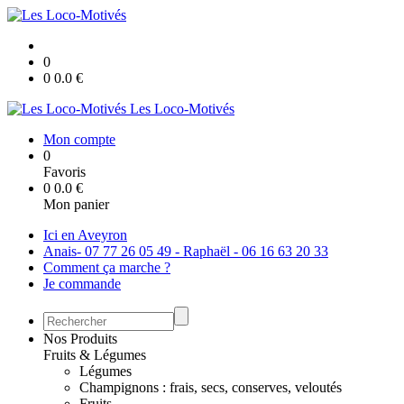
0
0
0.0
€
Les Loco-Motivés
Mon compte
0
Favoris
0
0.0
€
Mon panier
Ici en Aveyron
Anais- 07 77 26 05 49 - Raphaël - 06 16 63 20 33
Comment ça marche ?
Je commande
Nos Produits
Fruits & Légumes
Légumes
Champignons : frais, secs, conserves, veloutés
Fruits