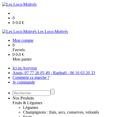
0
0
0.0
€
Les Loco-Motivés
Mon compte
0
Favoris
0
0.0
€
Mon panier
Ici en Aveyron
Anais- 07 77 26 05 49 - Raphaël - 06 16 63 20 33
Comment ça marche ?
Je commande
Nos Produits
Fruits & Légumes
Légumes
Champignons : frais, secs, conserves, veloutés
Fruits