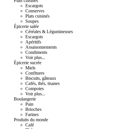
Plats cuisinés
Escargots
Conserves
Plats cuisinés
Soupes
Épicerie salée
Céréales & Légumineuses
Escargots
Apéritifs
Assaisonnements
Condiments
Voir plus...
Épicerie sucrée
Miels
Confitures
Biscuits, gâteaux
Cafés, thés, tisanes
Compotes
Voir plus...
Boulangerie
Pain
Brioches
Farines
Produits du monde
Café