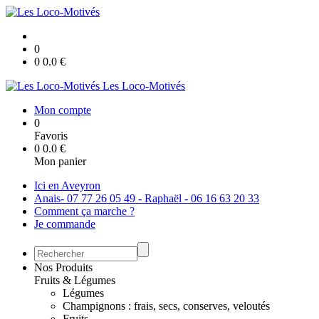
0
0
0.0
€
Les Loco-Motivés
Mon compte
0
Favoris
0
0.0
€
Mon panier
Ici en Aveyron
Anais- 07 77 26 05 49 - Raphaël - 06 16 63 20 33
Comment ça marche ?
Je commande
Nos Produits
Fruits & Légumes
Légumes
Champignons : frais, secs, conserves, veloutés
Fruits