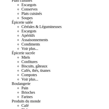
Plats cuisinés
Escargots
Conserves
Plats cuisinés
Soupes
Épicerie salée
Céréales & Légumineuses
Escargots
Apéritifs
Assaisonnements
Condiments
Voir plus...
Épicerie sucrée
Miels
Confitures
Biscuits, gâteaux
Cafés, thés, tisanes
Compotes
Voir plus...
Boulangerie
Pain
Brioches
Farines
Produits du monde
Café