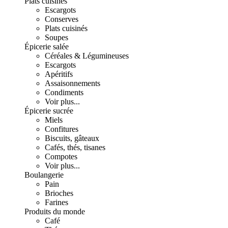
Plats cuisinés
Escargots
Conserves
Plats cuisinés
Soupes
Épicerie salée
Céréales & Légumineuses
Escargots
Apéritifs
Assaisonnements
Condiments
Voir plus...
Épicerie sucrée
Miels
Confitures
Biscuits, gâteaux
Cafés, thés, tisanes
Compotes
Voir plus...
Boulangerie
Pain
Brioches
Farines
Produits du monde
Café