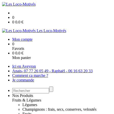
0
0
0.0
€
Les Loco-Motivés
Mon compte
0
Favoris
0
0.0
€
Mon panier
Ici en Aveyron
Anais- 07 77 26 05 49 - Raphaël - 06 16 63 20 33
Comment ça marche ?
Je commande
Nos Produits
Fruits & Légumes
Légumes
Champignons : frais, secs, conserves, veloutés
Fruits