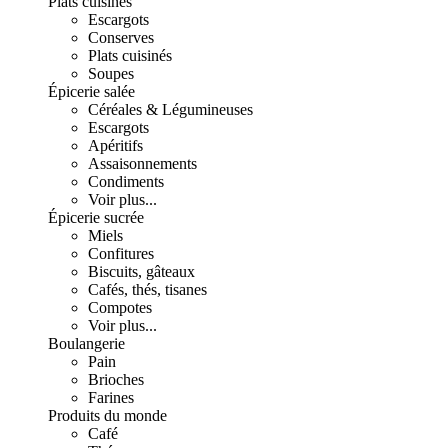
Plats cuisinés
Escargots
Conserves
Plats cuisinés
Soupes
Épicerie salée
Céréales & Légumineuses
Escargots
Apéritifs
Assaisonnements
Condiments
Voir plus...
Épicerie sucrée
Miels
Confitures
Biscuits, gâteaux
Cafés, thés, tisanes
Compotes
Voir plus...
Boulangerie
Pain
Brioches
Farines
Produits du monde
Café