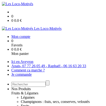
0
0
0.0
€
Les Loco-Motivés
Mon compte
0
Favoris
0
0.0
€
Mon panier
Ici en Aveyron
Anais- 07 77 26 05 49 - Raphaël - 06 16 63 20 33
Comment ça marche ?
Je commande
Nos Produits
Fruits & Légumes
Légumes
Champignons : frais, secs, conserves, veloutés
Fruits