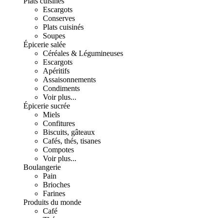
Plats cuisinés
Escargots
Conserves
Plats cuisinés
Soupes
Épicerie salée
Céréales & Légumineuses
Escargots
Apéritifs
Assaisonnements
Condiments
Voir plus...
Épicerie sucrée
Miels
Confitures
Biscuits, gâteaux
Cafés, thés, tisanes
Compotes
Voir plus...
Boulangerie
Pain
Brioches
Farines
Produits du monde
Café