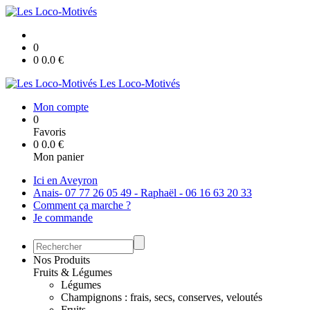
0
0
0.0
€
Les Loco-Motivés
Mon compte
0
Favoris
0
0.0
€
Mon panier
Ici en Aveyron
Anais- 07 77 26 05 49 - Raphaël - 06 16 63 20 33
Comment ça marche ?
Je commande
Nos Produits
Fruits & Légumes
Légumes
Champignons : frais, secs, conserves, veloutés
Fruits