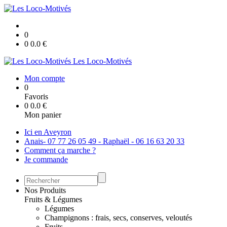
0
0
0.0
€
Les Loco-Motivés
Mon compte
0
Favoris
0
0.0
€
Mon panier
Ici en Aveyron
Anais- 07 77 26 05 49 - Raphaël - 06 16 63 20 33
Comment ça marche ?
Je commande
Nos Produits
Fruits & Légumes
Légumes
Champignons : frais, secs, conserves, veloutés
Fruits