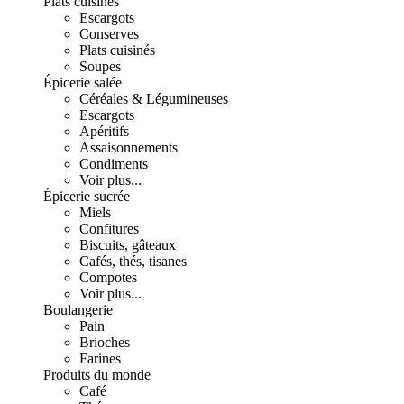
Plats cuisinés
Escargots
Conserves
Plats cuisinés
Soupes
Épicerie salée
Céréales & Légumineuses
Escargots
Apéritifs
Assaisonnements
Condiments
Voir plus...
Épicerie sucrée
Miels
Confitures
Biscuits, gâteaux
Cafés, thés, tisanes
Compotes
Voir plus...
Boulangerie
Pain
Brioches
Farines
Produits du monde
Café