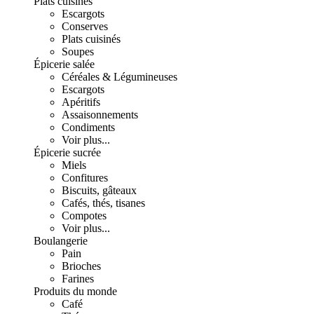
Plats cuisinés
Escargots
Conserves
Plats cuisinés
Soupes
Épicerie salée
Céréales & Légumineuses
Escargots
Apéritifs
Assaisonnements
Condiments
Voir plus...
Épicerie sucrée
Miels
Confitures
Biscuits, gâteaux
Cafés, thés, tisanes
Compotes
Voir plus...
Boulangerie
Pain
Brioches
Farines
Produits du monde
Café