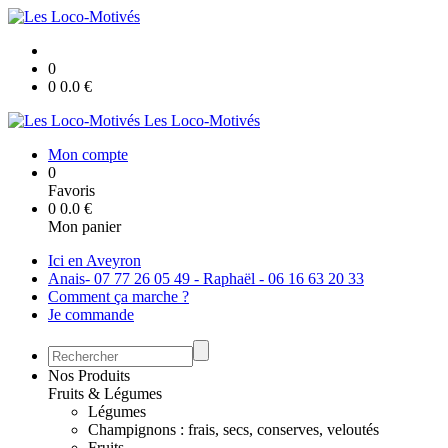
0
0
0.0
€
Les Loco-Motivés
Mon compte
0
Favoris
0
0.0
€
Mon panier
Ici en Aveyron
Anais- 07 77 26 05 49 - Raphaël - 06 16 63 20 33
Comment ça marche ?
Je commande
Nos Produits
Fruits & Légumes
Légumes
Champignons : frais, secs, conserves, veloutés
Fruits