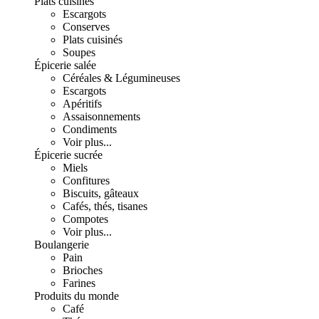
Plats cuisinés
Escargots
Conserves
Plats cuisinés
Soupes
Épicerie salée
Céréales & Légumineuses
Escargots
Apéritifs
Assaisonnements
Condiments
Voir plus...
Épicerie sucrée
Miels
Confitures
Biscuits, gâteaux
Cafés, thés, tisanes
Compotes
Voir plus...
Boulangerie
Pain
Brioches
Farines
Produits du monde
Café