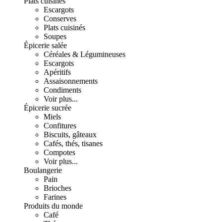
Plats cuisinés
Escargots
Conserves
Plats cuisinés
Soupes
Épicerie salée
Céréales & Légumineuses
Escargots
Apéritifs
Assaisonnements
Condiments
Voir plus...
Épicerie sucrée
Miels
Confitures
Biscuits, gâteaux
Cafés, thés, tisanes
Compotes
Voir plus...
Boulangerie
Pain
Brioches
Farines
Produits du monde
Café