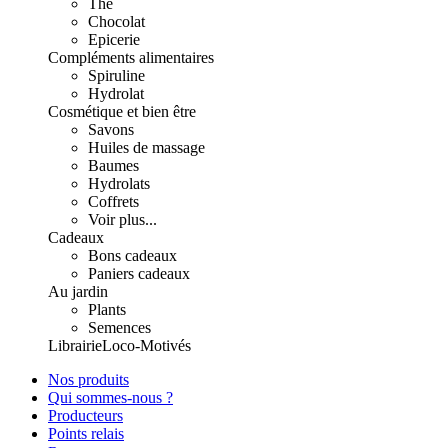
Thé
Chocolat
Epicerie
Compléments alimentaires
Spiruline
Hydrolat
Cosmétique et bien être
Savons
Huiles de massage
Baumes
Hydrolats
Coffrets
Voir plus...
Cadeaux
Bons cadeaux
Paniers cadeaux
Au jardin
Plants
Semences
Librairie
Loco-Motivés
Nos produits
Qui sommes-nous ?
Producteurs
Points relais