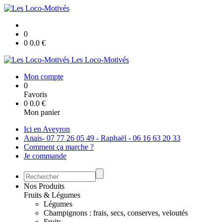
0
0
0.0
€
Les Loco-Motivés
Mon compte
0
Favoris
0
0.0
€
Mon panier
Ici en Aveyron
Anais- 07 77 26 05 49 - Raphaël - 06 16 63 20 33
Comment ça marche ?
Je commande
Nos Produits
Fruits & Légumes
Légumes
Champignons : frais, secs, conserves, veloutés
Fruits