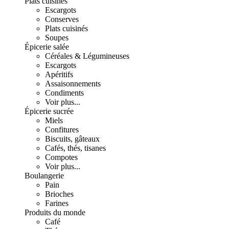
Plats cuisinés
Escargots
Conserves
Plats cuisinés
Soupes
Épicerie salée
Céréales & Légumineuses
Escargots
Apéritifs
Assaisonnements
Condiments
Voir plus...
Épicerie sucrée
Miels
Confitures
Biscuits, gâteaux
Cafés, thés, tisanes
Compotes
Voir plus...
Boulangerie
Pain
Brioches
Farines
Produits du monde
Café