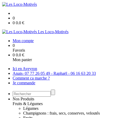
0
0
0.0
€
Les Loco-Motivés
Mon compte
0
Favoris
0
0.0
€
Mon panier
Ici en Aveyron
Anais- 07 77 26 05 49 - Raphaël - 06 16 63 20 33
Comment ça marche ?
Je commande
Nos Produits
Fruits & Légumes
Légumes
Champignons : frais, secs, conserves, veloutés
Fruits