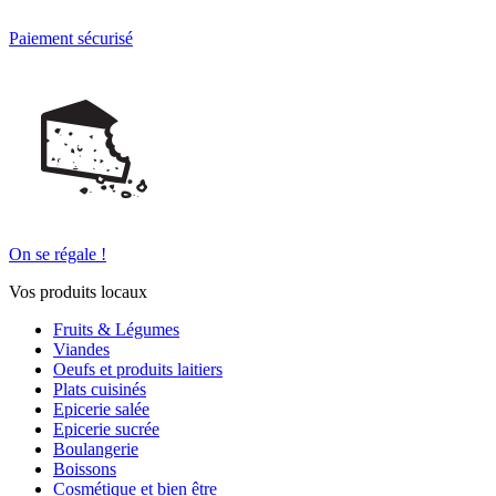
Paiement sécurisé
On se régale !
Vos produits locaux
Fruits & Légumes
Viandes
Oeufs et produits laitiers
Plats cuisinés
Epicerie salée
Epicerie sucrée
Boulangerie
Boissons
Cosmétique et bien être