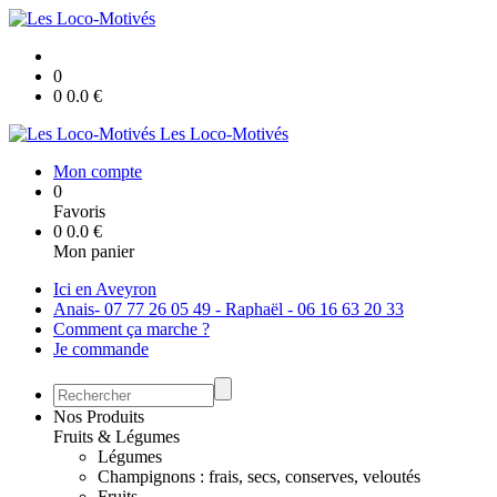
0
0
0.0
€
Les Loco-Motivés
Mon compte
0
Favoris
0
0.0
€
Mon panier
Ici en Aveyron
Anais- 07 77 26 05 49 - Raphaël - 06 16 63 20 33
Comment ça marche ?
Je commande
Nos Produits
Fruits & Légumes
Légumes
Champignons : frais, secs, conserves, veloutés
Fruits