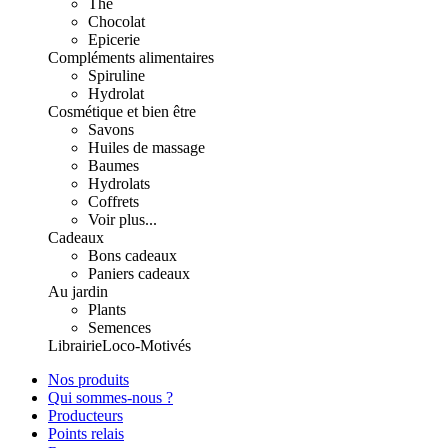
Thé
Chocolat
Epicerie
Compléments alimentaires
Spiruline
Hydrolat
Cosmétique et bien être
Savons
Huiles de massage
Baumes
Hydrolats
Coffrets
Voir plus...
Cadeaux
Bons cadeaux
Paniers cadeaux
Au jardin
Plants
Semences
Librairie
Loco-Motivés
Nos produits
Qui sommes-nous ?
Producteurs
Points relais