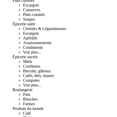
Plats cuisinés
Escargots
Conserves
Plats cuisinés
Soupes
Épicerie salée
Céréales & Légumineuses
Escargots
Apéritifs
Assaisonnements
Condiments
Voir plus...
Épicerie sucrée
Miels
Confitures
Biscuits, gâteaux
Cafés, thés, tisanes
Compotes
Voir plus...
Boulangerie
Pain
Brioches
Farines
Produits du monde
Café