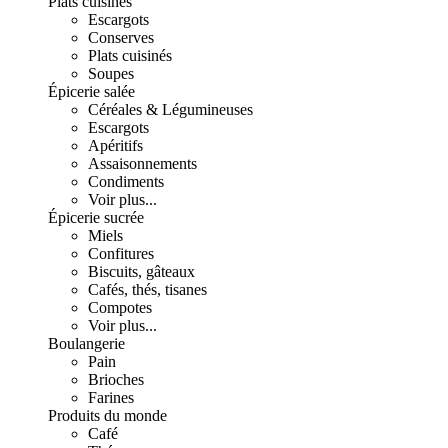
Plats cuisinés
Escargots
Conserves
Plats cuisinés
Soupes
Épicerie salée
Céréales & Légumineuses
Escargots
Apéritifs
Assaisonnements
Condiments
Voir plus...
Épicerie sucrée
Miels
Confitures
Biscuits, gâteaux
Cafés, thés, tisanes
Compotes
Voir plus...
Boulangerie
Pain
Brioches
Farines
Produits du monde
Café