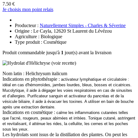
7.50 €
Je choisis mon point relais
Producteur :
Naturellement Simples - Charles & Séverine
Origine : Le Cayla, 12620 St Laurent du Lévézou
Agriculture : Biologique
Type produit : Cosmétique
Produit commandable jusqu'à
1
jour(s) avant la livraison
Nom latin : Helichrysum italicum
Indications en phytothérapie :
activateur lymphatique et circulatoire :
idéal en cas d'hémorroïdes, jambes lourdes, bleus, bosses et cicatrices.
Mucolytique, il aide à dégager les voies respiratoires en cas de sinusites
et d’allergies. Purificateur sanguin et activateur du pancréas et de la
vésicule biliaire, il aide à évacuer les toxines. A utiliser en bain de bouche
après une extraction dentaire.
Indications en cosmétique :
calme les inflammations cutanées telles
que l'acné, rougeurs, peaux abimées et irritées. Tonique cutané, astringent
et revitalisant, il atténue les rides, la cellulite, les cernes et les poches
sous les yeux.
Les hydrolats sont issus de la distillation des plantes. On peut les