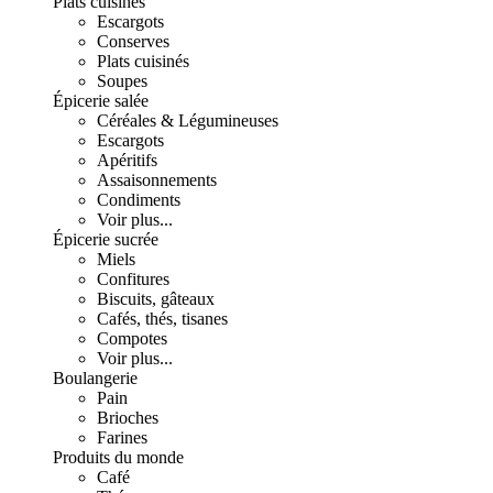
Plats cuisinés
Escargots
Conserves
Plats cuisinés
Soupes
Épicerie salée
Céréales & Légumineuses
Escargots
Apéritifs
Assaisonnements
Condiments
Voir plus...
Épicerie sucrée
Miels
Confitures
Biscuits, gâteaux
Cafés, thés, tisanes
Compotes
Voir plus...
Boulangerie
Pain
Brioches
Farines
Produits du monde
Café