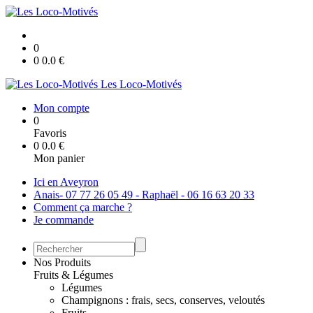
0
0
0.0
€
Les Loco-Motivés
Mon compte
0
Favoris
0
0.0
€
Mon panier
Ici en Aveyron
Anais- 07 77 26 05 49 - Raphaël - 06 16 63 20 33
Comment ça marche ?
Je commande
Nos Produits
Fruits & Légumes
Légumes
Champignons : frais, secs, conserves, veloutés
Fruits