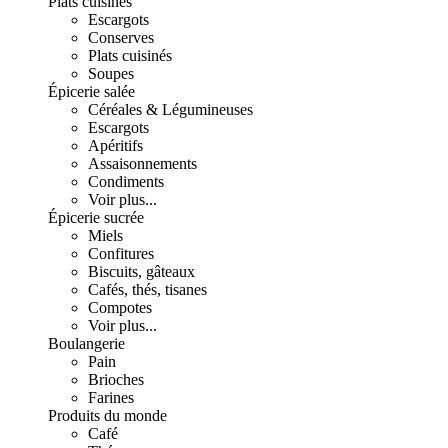
Plats cuisinés
Escargots
Conserves
Plats cuisinés
Soupes
Épicerie salée
Céréales & Légumineuses
Escargots
Apéritifs
Assaisonnements
Condiments
Voir plus...
Épicerie sucrée
Miels
Confitures
Biscuits, gâteaux
Cafés, thés, tisanes
Compotes
Voir plus...
Boulangerie
Pain
Brioches
Farines
Produits du monde
Café