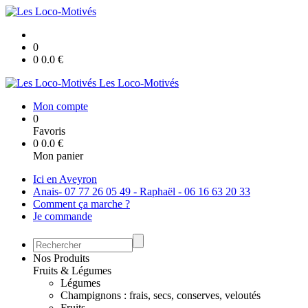
0
0
0.0
€
Les Loco-Motivés
Mon compte
0
Favoris
0
0.0
€
Mon panier
Ici en Aveyron
Anais- 07 77 26 05 49 - Raphaël - 06 16 63 20 33
Comment ça marche ?
Je commande
Nos Produits
Fruits & Légumes
Légumes
Champignons : frais, secs, conserves, veloutés
Fruits