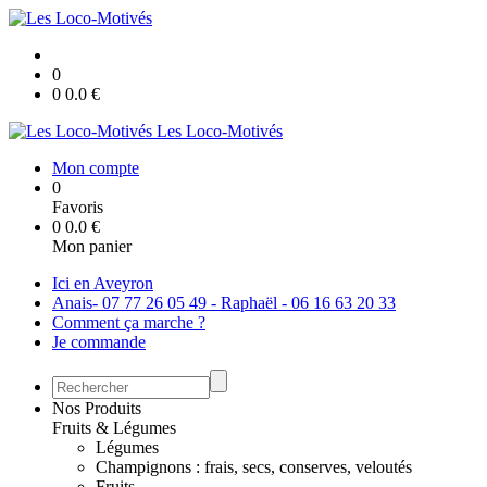
0
0
0.0
€
Les Loco-Motivés
Mon compte
0
Favoris
0
0.0
€
Mon panier
Ici en Aveyron
Anais- 07 77 26 05 49 - Raphaël - 06 16 63 20 33
Comment ça marche ?
Je commande
Nos Produits
Fruits & Légumes
Légumes
Champignons : frais, secs, conserves, veloutés
Fruits