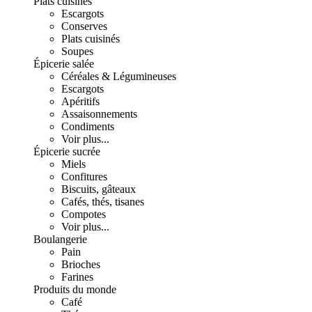
Plats cuisinés
Escargots
Conserves
Plats cuisinés
Soupes
Épicerie salée
Céréales & Légumineuses
Escargots
Apéritifs
Assaisonnements
Condiments
Voir plus...
Épicerie sucrée
Miels
Confitures
Biscuits, gâteaux
Cafés, thés, tisanes
Compotes
Voir plus...
Boulangerie
Pain
Brioches
Farines
Produits du monde
Café