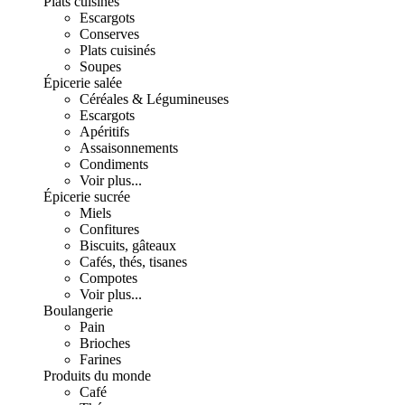
Plats cuisinés
Escargots
Conserves
Plats cuisinés
Soupes
Épicerie salée
Céréales & Légumineuses
Escargots
Apéritifs
Assaisonnements
Condiments
Voir plus...
Épicerie sucrée
Miels
Confitures
Biscuits, gâteaux
Cafés, thés, tisanes
Compotes
Voir plus...
Boulangerie
Pain
Brioches
Farines
Produits du monde
Café