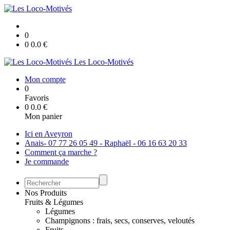
0
0
0.0
€
Les Loco-Motivés
Mon compte
0
Favoris
0
0.0
€
Mon panier
Ici en Aveyron
Anais- 07 77 26 05 49 - Raphaël - 06 16 63 20 33
Comment ça marche ?
Je commande
Nos Produits
Fruits & Légumes
Légumes
Champignons : frais, secs, conserves, veloutés
Fruits