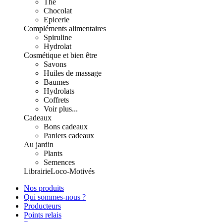
Thé
Chocolat
Epicerie
Compléments alimentaires
Spiruline
Hydrolat
Cosmétique et bien être
Savons
Huiles de massage
Baumes
Hydrolats
Coffrets
Voir plus...
Cadeaux
Bons cadeaux
Paniers cadeaux
Au jardin
Plants
Semences
Librairie
Loco-Motivés
Nos produits
Qui sommes-nous ?
Producteurs
Points relais