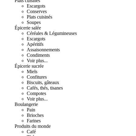
Plats cuisinés
Escargots
Conserves
Plats cuisinés
Soupes
Épicerie salée
Céréales & Légumineuses
Escargots
Apéritifs
Assaisonnements
Condiments
Voir plus...
Épicerie sucrée
Miels
Confitures
Biscuits, gâteaux
Cafés, thés, tisanes
Compotes
Voir plus...
Boulangerie
Pain
Brioches
Farines
Produits du monde
Café