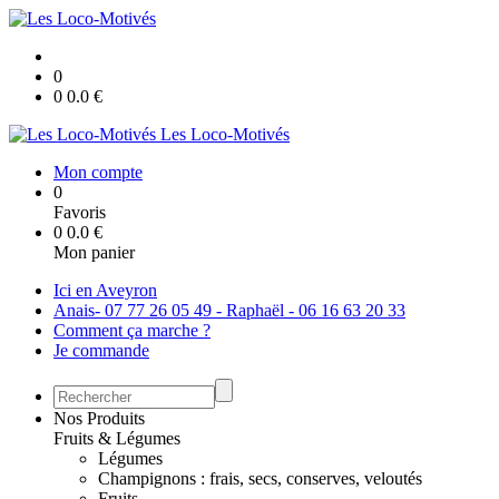
0
0
0.0
€
Les Loco-Motivés
Mon compte
0
Favoris
0
0.0
€
Mon panier
Ici en Aveyron
Anais- 07 77 26 05 49 - Raphaël - 06 16 63 20 33
Comment ça marche ?
Je commande
Nos Produits
Fruits & Légumes
Légumes
Champignons : frais, secs, conserves, veloutés
Fruits