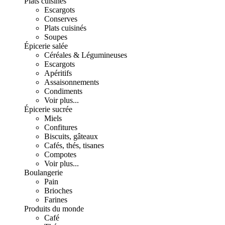
Plats cuisinés
Escargots
Conserves
Plats cuisinés
Soupes
Épicerie salée
Céréales & Légumineuses
Escargots
Apéritifs
Assaisonnements
Condiments
Voir plus...
Épicerie sucrée
Miels
Confitures
Biscuits, gâteaux
Cafés, thés, tisanes
Compotes
Voir plus...
Boulangerie
Pain
Brioches
Farines
Produits du monde
Café