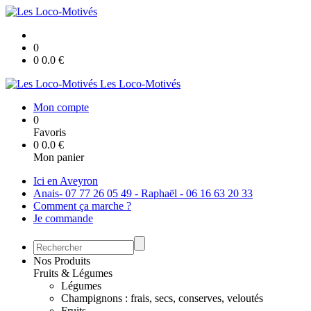
0
0
0.0
€
Les Loco-Motivés
Mon compte
0
Favoris
0
0.0
€
Mon panier
Ici en Aveyron
Anais- 07 77 26 05 49 - Raphaël - 06 16 63 20 33
Comment ça marche ?
Je commande
Nos Produits
Fruits & Légumes
Légumes
Champignons : frais, secs, conserves, veloutés
Fruits