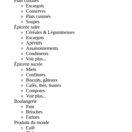
Plats cuisinés
Escargots
Conserves
Plats cuisinés
Soupes
Épicerie salée
Céréales & Légumineuses
Escargots
Apéritifs
Assaisonnements
Condiments
Voir plus...
Épicerie sucrée
Miels
Confitures
Biscuits, gâteaux
Cafés, thés, tisanes
Compotes
Voir plus...
Boulangerie
Pain
Brioches
Farines
Produits du monde
Café