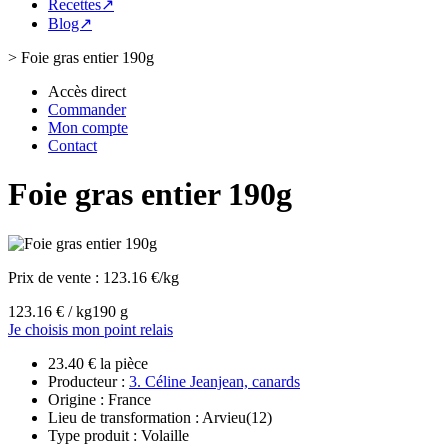
Recettes↗
Blog↗
>
Foie gras entier 190g
Accès direct
Commander
Mon compte
Contact
Foie gras entier 190g
Prix de vente :
123.16 €/kg
123.16 € / kg
190 g
Je choisis mon point relais
23.40 € la pièce
Producteur :
3. Céline Jeanjean, canards
Origine : France
Lieu de transformation : Arvieu(12)
Type produit : Volaille