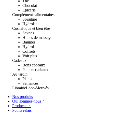
Thé
Chocolat
Epicerie
Compléments alimentaires
Spiruline
Hydrolat
Cosmétique et bien être
Savons
Huiles de massage
Baumes
Hydrolats
Coffrets
Voir plus...
Cadeaux
Bons cadeaux
Paniers cadeaux
Au jardin
Plants
Semences
Librairie
Loco-Motivés
Nos produits
Qui sommes-nous ?
Producteurs
Points relais