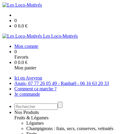
0
0
0.0
€
Les Loco-Motivés
Mon compte
0
Favoris
0
0.0
€
Mon panier
Ici en Aveyron
Anais- 07 77 26 05 49 - Raphaël - 06 16 63 20 33
Comment ça marche ?
Je commande
Nos Produits
Fruits & Légumes
Légumes
Champignons : frais, secs, conserves, veloutés
Fruits