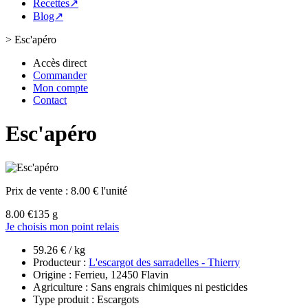
Recettes↗
Blog↗
>
Esc'apéro
Accès direct
Commander
Mon compte
Contact
Esc'apéro
Prix de vente :
8.00 € l'unité
8.00 €
135 g
Je choisis mon point relais
59.26 € / kg
Producteur :
L'escargot des sarradelles - Thierry
Origine : Ferrieu, 12450 Flavin
Agriculture : Sans engrais chimiques ni pesticides
Type produit : Escargots