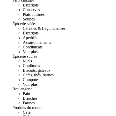
Plats cuisinés
Escargots
Conserves
Plats cuisinés
Soupes
Épicerie salée
Céréales & Légumineuses
Escargots
Apéritifs
Assaisonnements
Condiments
Voir plus...
Épicerie sucrée
Miels
Confitures
Biscuits, gâteaux
Cafés, thés, tisanes
Compotes
Voir plus...
Boulangerie
Pain
Brioches
Farines
Produits du monde
Café