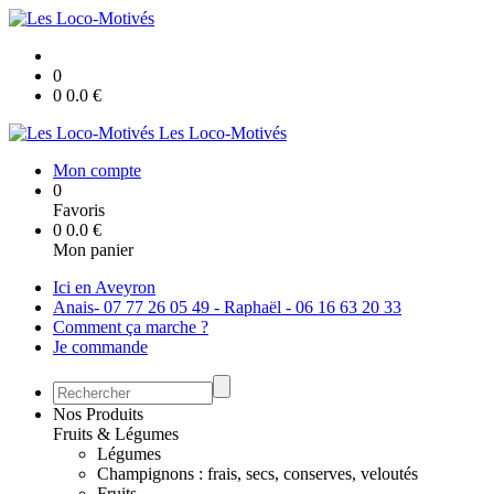
0
0
0.0
€
Les Loco-Motivés
Mon compte
0
Favoris
0
0.0
€
Mon panier
Ici en Aveyron
Anais- 07 77 26 05 49 - Raphaël - 06 16 63 20 33
Comment ça marche ?
Je commande
Nos Produits
Fruits & Légumes
Légumes
Champignons : frais, secs, conserves, veloutés
Fruits