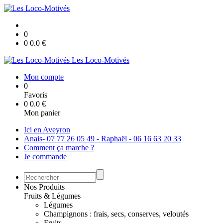
0
0
0.0
€
Les Loco-Motivés
Mon compte
0
Favoris
0
0.0
€
Mon panier
Ici en Aveyron
Anais- 07 77 26 05 49 - Raphaël - 06 16 63 20 33
Comment ça marche ?
Je commande
Nos Produits
Fruits & Légumes
Légumes
Champignons : frais, secs, conserves, veloutés
Fruits