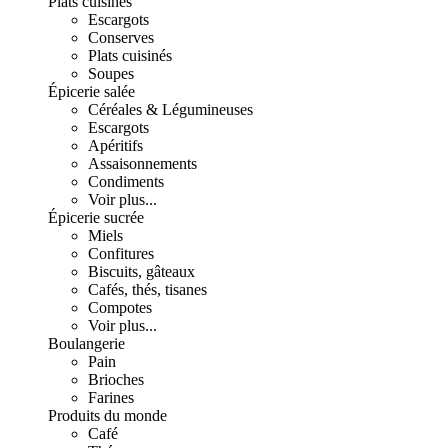
Plats cuisinés
Escargots
Conserves
Plats cuisinés
Soupes
Épicerie salée
Céréales & Légumineuses
Escargots
Apéritifs
Assaisonnements
Condiments
Voir plus...
Épicerie sucrée
Miels
Confitures
Biscuits, gâteaux
Cafés, thés, tisanes
Compotes
Voir plus...
Boulangerie
Pain
Brioches
Farines
Produits du monde
Café