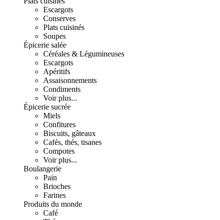
Plats cuisinés
Escargots
Conserves
Plats cuisinés
Soupes
Épicerie salée
Céréales & Légumineuses
Escargots
Apéritifs
Assaisonnements
Condiments
Voir plus...
Épicerie sucrée
Miels
Confitures
Biscuits, gâteaux
Cafés, thés, tisanes
Compotes
Voir plus...
Boulangerie
Pain
Brioches
Farines
Produits du monde
Café