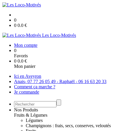
0
0
0.0
€
Les Loco-Motivés
Mon compte
0
Favoris
0
0.0
€
Mon panier
Ici en Aveyron
Anais- 07 77 26 05 49 - Raphaël - 06 16 63 20 33
Comment ça marche ?
Je commande
Nos Produits
Fruits & Légumes
Légumes
Champignons : frais, secs, conserves, veloutés
Fruits